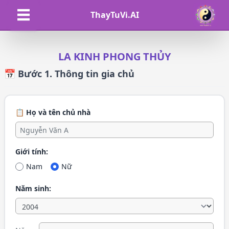
ThayTuVi.AI
LA KINH PHONG THỦY
📅 Bước 1. Thông tin gia chủ
📋 Họ và tên chủ nhà
Giới tính:
Nam
Nữ
Năm sinh: