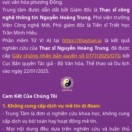
vực văn hóa phương Đông.
Trung tâm được dẫn dắt bởi Giám đốc là
Thạc sĩ công
nghệ thông tin Nguyễn Hoàng Trung
, Phó viện trưởng
Viện Công nghệ Mới, Phó giám đốc là Tiến sĩ Triết học
Trần Minh Hiếu.
Phần mềm Tử Vi AI tại
https://thaytuvi.ai
là kết quả
nghiên cứu của
Thạc sĩ Nguyễn Hoàng Trung
, đã được
cấp
Giấy chứng nhận bản quyền số 0777/2025/QTG
bởi
Cục Bản quyền Tác giả - Bộ Văn hóa, Thể thao và Du lịch
vào ngày 22/01/2025.
Cam Kết Của Chúng Tôi
1. Không cung cấp dịch vụ mê tín dị đoan:
- Trung Tâm là đơn vị nghiên cứu khoa học, không cung
cấp dịch vụ bói toán hay hoạt động mê tín.
- Mọi nội dung đều dựa trên nghiên cứu và tuân thủ