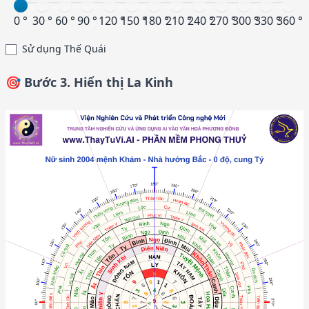
0 °
30 °
60 °
90 °
120 °
150 °
180 °
210 °
240 °
270 °
300 °
330 °
360 °
Sử dụng Thế Quái
🎯 Bước 3. Hiển thị La Kinh