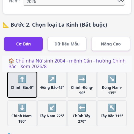
Năm:
📐 Bước 2. Chọn loại La Kinh (Bắt buộc)
Cơ Bản
Dữ liệu Mẫu
Nâng Cao
🏠 Chủ nhà
Nữ
sinh
2004
- mệnh
Cấn
- hướng
Chính
Bắc
- Xem
2026/8
⬆️
↗️
➡️
↘️
Chính Bắc-0°
Đông Bắc-45°
Chính Đông-
Đông Nam-
90°
135°
⬇️
↙️
⬅️
↖️
Chính Nam-
Tây Nam-225°
Chính Tây-
Tây Bắc-315°
180°
270°