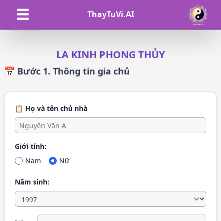
ThayTuVi.AI
LA KINH PHONG THỦY
📅 Bước 1. Thông tin gia chủ
📋 Họ và tên chủ nhà
Giới tính:
Nam
Nữ
Năm sinh: