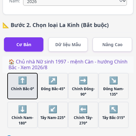
Năm:
📐 Bước 2. Chọn loại La Kinh (Bắt buộc)
Cơ Bản
Dữ liệu Mẫu
Nâng Cao
🏠 Chủ nhà
Nữ
sinh
1997
- mệnh
Càn
- hướng
Chính
Bắc
- Xem
2026/8
⬆️
↗️
➡️
↘️
Chính Bắc-0°
Đông Bắc-45°
Chính Đông-
Đông Nam-
90°
135°
⬇️
↙️
⬅️
↖️
Chính Nam-
Tây Nam-225°
Chính Tây-
Tây Bắc-315°
180°
270°