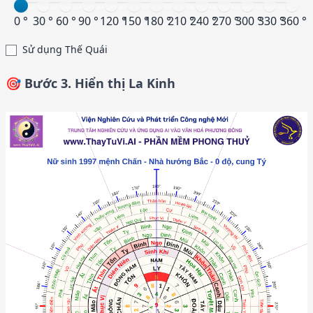
0 °
30 °
60 °
90 °
120 °
150 °
180 °
210 °
240 °
270 °
300 °
330 °
360 °
Sử dụng Thế Quái
🎯 Bước 3. Hiển thị La Kinh