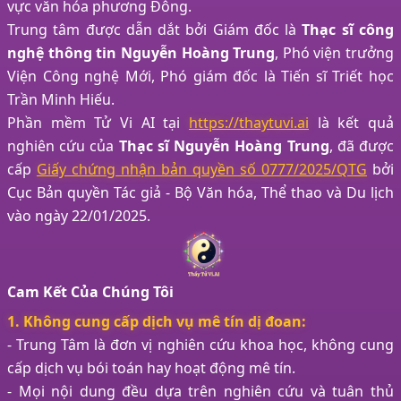
vực văn hóa phương Đông.
Trung tâm được dẫn dắt bởi Giám đốc là
Thạc sĩ công
nghệ thông tin Nguyễn Hoàng Trung
, Phó viện trưởng
Viện Công nghệ Mới, Phó giám đốc là Tiến sĩ Triết học
Trần Minh Hiếu.
Phần mềm Tử Vi AI tại
https://thaytuvi.ai
là kết quả
nghiên cứu của
Thạc sĩ Nguyễn Hoàng Trung
, đã được
cấp
Giấy chứng nhận bản quyền số 0777/2025/QTG
bởi
Cục Bản quyền Tác giả - Bộ Văn hóa, Thể thao và Du lịch
vào ngày 22/01/2025.
Cam Kết Của Chúng Tôi
1. Không cung cấp dịch vụ mê tín dị đoan:
- Trung Tâm là đơn vị nghiên cứu khoa học, không cung
cấp dịch vụ bói toán hay hoạt động mê tín.
- Mọi nội dung đều dựa trên nghiên cứu và tuân thủ