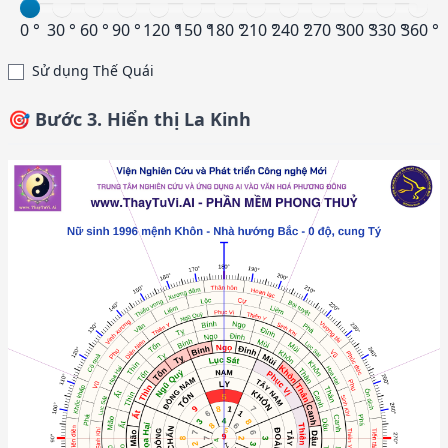
0 °
30 °
60 °
90 °
120 °
150 °
180 °
210 °
240 °
270 °
300 °
330 °
360 °
Sử dụng Thế Quái
🎯 Bước 3. Hiển thị La Kinh