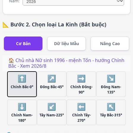
Năm:
📐 Bước 2. Chọn loại La Kinh (Bắt buộc)
Cơ Bản
Dữ liệu Mẫu
Nâng Cao
🏠 Chủ nhà
Nữ
sinh
1996
- mệnh
Tốn
- hướng
Chính
Bắc
- Xem
2026/8
⬆️
↗️
➡️
↘️
Chính Bắc-0°
Đông Bắc-45°
Chính Đông-
Đông Nam-
90°
135°
⬇️
↙️
⬅️
↖️
Chính Nam-
Tây Nam-225°
Chính Tây-
Tây Bắc-315°
180°
270°