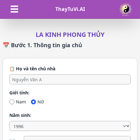
ThayTuVi.AI
LA KINH PHONG THỦY
📅 Bước 1. Thông tin gia chủ
📋 Họ và tên chủ nhà
Giới tính:
Nam
Nữ
Năm sinh: