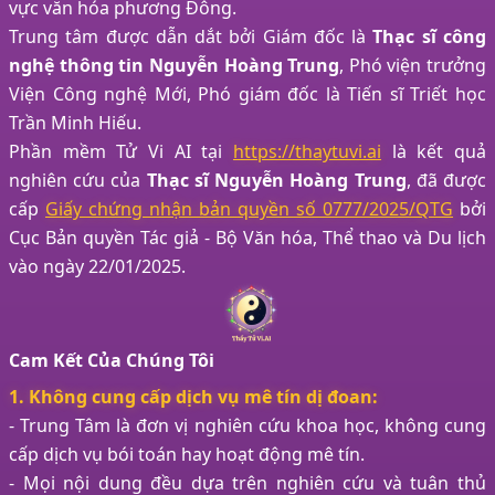
vực văn hóa phương Đông.
Trung tâm được dẫn dắt bởi Giám đốc là
Thạc sĩ công
nghệ thông tin Nguyễn Hoàng Trung
, Phó viện trưởng
Viện Công nghệ Mới, Phó giám đốc là Tiến sĩ Triết học
Trần Minh Hiếu.
Phần mềm Tử Vi AI tại
https://thaytuvi.ai
là kết quả
nghiên cứu của
Thạc sĩ Nguyễn Hoàng Trung
, đã được
cấp
Giấy chứng nhận bản quyền số 0777/2025/QTG
bởi
Cục Bản quyền Tác giả - Bộ Văn hóa, Thể thao và Du lịch
vào ngày 22/01/2025.
Cam Kết Của Chúng Tôi
1. Không cung cấp dịch vụ mê tín dị đoan:
- Trung Tâm là đơn vị nghiên cứu khoa học, không cung
cấp dịch vụ bói toán hay hoạt động mê tín.
- Mọi nội dung đều dựa trên nghiên cứu và tuân thủ