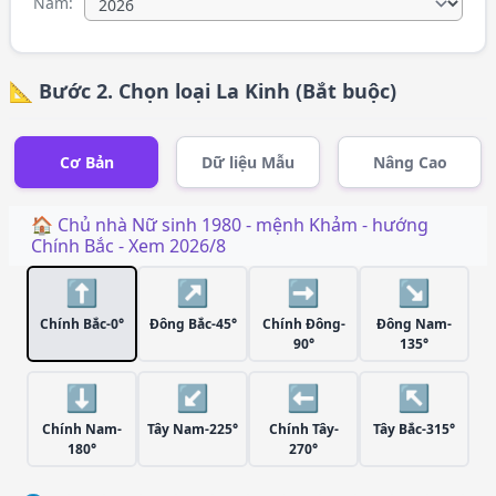
Năm:
📐 Bước 2. Chọn loại La Kinh (Bắt buộc)
Cơ Bản
Dữ liệu Mẫu
Nâng Cao
🏠 Chủ nhà
Nữ
sinh
1980
- mệnh
Khảm
- hướng
Chính Bắc
- Xem
2026/8
⬆️
↗️
➡️
↘️
Chính Bắc-0°
Đông Bắc-45°
Chính Đông-
Đông Nam-
90°
135°
⬇️
↙️
⬅️
↖️
Chính Nam-
Tây Nam-225°
Chính Tây-
Tây Bắc-315°
180°
270°