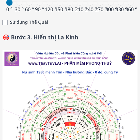
0 °
30 °
60 °
90 °
120 °
150 °
180 °
210 °
240 °
270 °
300 °
330 °
360 °
Sử dụng Thế Quái
🎯 Bước 3. Hiển thị La Kinh