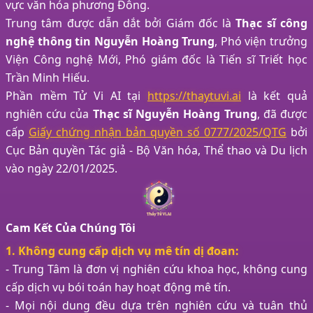
vực văn hóa phương Đông.
Trung tâm được dẫn dắt bởi Giám đốc là
Thạc sĩ công
nghệ thông tin Nguyễn Hoàng Trung
, Phó viện trưởng
Viện Công nghệ Mới, Phó giám đốc là Tiến sĩ Triết học
Trần Minh Hiếu.
Phần mềm Tử Vi AI tại
https://thaytuvi.ai
là kết quả
nghiên cứu của
Thạc sĩ Nguyễn Hoàng Trung
, đã được
cấp
Giấy chứng nhận bản quyền số 0777/2025/QTG
bởi
Cục Bản quyền Tác giả - Bộ Văn hóa, Thể thao và Du lịch
vào ngày 22/01/2025.
Cam Kết Của Chúng Tôi
1. Không cung cấp dịch vụ mê tín dị đoan:
- Trung Tâm là đơn vị nghiên cứu khoa học, không cung
cấp dịch vụ bói toán hay hoạt động mê tín.
- Mọi nội dung đều dựa trên nghiên cứu và tuân thủ