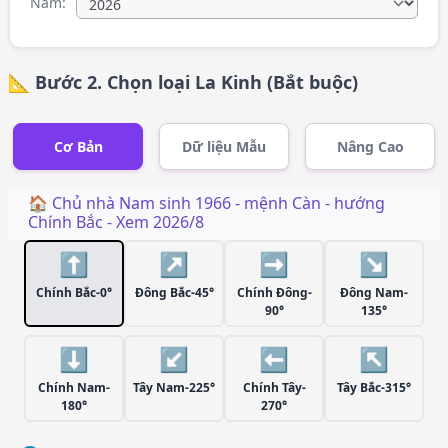
Năm:
📐 Bước 2. Chọn loại La Kinh (Bắt buộc)
Cơ Bản
Dữ liệu Mẫu
Nâng Cao
🏠 Chủ nhà
Nam
sinh
1966
- mệnh
Càn
- hướng
Chính Bắc
- Xem
2026/8
⬆️
↗️
➡️
↘️
Chính Bắc-0°
Đông Bắc-45°
Chính Đông-
Đông Nam-
90°
135°
⬇️
↙️
⬅️
↖️
Chính Nam-
Tây Nam-225°
Chính Tây-
Tây Bắc-315°
180°
270°