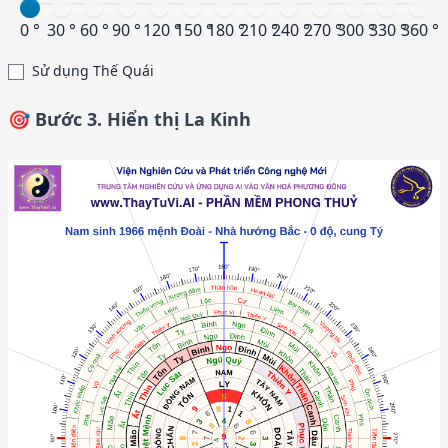
0 °
30 °
60 °
90 °
120 °
150 °
180 °
210 °
240 °
270 °
300 °
330 °
360 °
Sử dụng Thế Quái
🎯 Bước 3. Hiển thị La Kinh