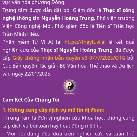
vực văn hóa phương Đông.
Trung tâm được dẫn dắt bởi Giám đốc là
Thạc sĩ công
nghệ thông tin Nguyễn Hoàng Trung
, Phó viện trưởng
Viện Công nghệ Mới, Phó giám đốc là Tiến sĩ Triết học
Trần Minh Hiếu.
Phần mềm Tử Vi AI tại
https://thaytuvi.ai
là kết quả
nghiên cứu của
Thạc sĩ Nguyễn Hoàng Trung
, đã được
cấp
Giấy chứng nhận bản quyền số 0777/2025/QTG
bởi
Cục Bản quyền Tác giả - Bộ Văn hóa, Thể thao và Du lịch
vào ngày 22/01/2025.
Cam Kết Của Chúng Tôi
1. Không cung cấp dịch vụ mê tín dị đoan:
- Trung Tâm là đơn vị nghiên cứu khoa học, không cung
cấp dịch vụ bói toán hay hoạt động mê tín.
- Mọi nội dung đều dựa trên nghiên cứu và tuân thủ