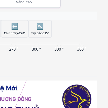
Nâng Cao
⬅️
↖️
Chính Tây-270°
Tây Bắc-315°
270 °
300 °
330 °
360 °