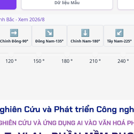
Dữ liệu Mẫu
nh Bắc
- Xem
2026/8
➡️
↘️
⬇️
↙️
Chính Đông-90°
Đông Nam-135°
Chính Nam-180°
Tây Nam-225°
120 °
150 °
180 °
210 °
240 °