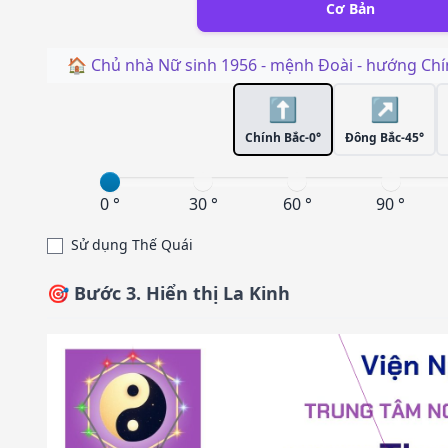
Cơ Bản
🏠 Chủ nhà
Nữ
sinh
1956
- mệnh
Đoài
- hướng
Chí
⬆️
↗️
Chính Bắc-0°
Đông Bắc-45°
0 °
30 °
60 °
90 °
Sử dụng Thế Quái
🎯 Bước 3. Hiển thị La Kinh