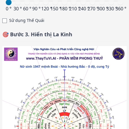
0 °
30 °
60 °
90 °
120 °
150 °
180 °
210 °
240 °
270 °
300 °
330 °
360 °
Sử dụng Thế Quái
🎯 Bước 3. Hiển thị La Kinh