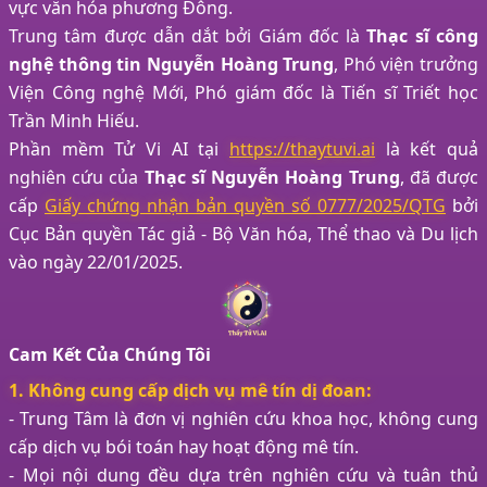
vực văn hóa phương Đông.
Trung tâm được dẫn dắt bởi Giám đốc là
Thạc sĩ công
nghệ thông tin Nguyễn Hoàng Trung
, Phó viện trưởng
Viện Công nghệ Mới, Phó giám đốc là Tiến sĩ Triết học
Trần Minh Hiếu.
Phần mềm Tử Vi AI tại
https://thaytuvi.ai
là kết quả
nghiên cứu của
Thạc sĩ Nguyễn Hoàng Trung
, đã được
cấp
Giấy chứng nhận bản quyền số 0777/2025/QTG
bởi
Cục Bản quyền Tác giả - Bộ Văn hóa, Thể thao và Du lịch
vào ngày 22/01/2025.
Cam Kết Của Chúng Tôi
1. Không cung cấp dịch vụ mê tín dị đoan:
- Trung Tâm là đơn vị nghiên cứu khoa học, không cung
cấp dịch vụ bói toán hay hoạt động mê tín.
- Mọi nội dung đều dựa trên nghiên cứu và tuân thủ