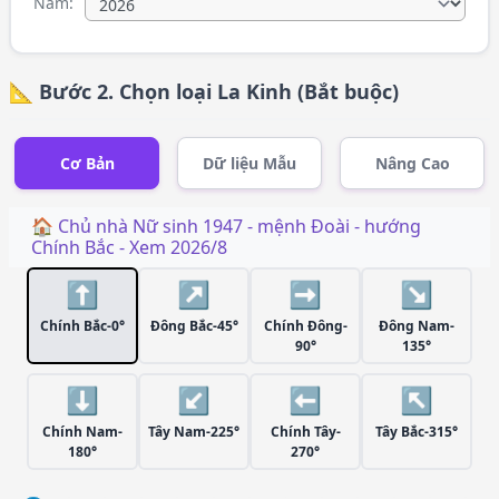
Năm:
📐 Bước 2. Chọn loại La Kinh (Bắt buộc)
Cơ Bản
Dữ liệu Mẫu
Nâng Cao
🏠 Chủ nhà
Nữ
sinh
1947
- mệnh
Đoài
- hướng
Chính Bắc
- Xem
2026/8
⬆️
↗️
➡️
↘️
Chính Bắc-0°
Đông Bắc-45°
Chính Đông-
Đông Nam-
90°
135°
⬇️
↙️
⬅️
↖️
Chính Nam-
Tây Nam-225°
Chính Tây-
Tây Bắc-315°
180°
270°