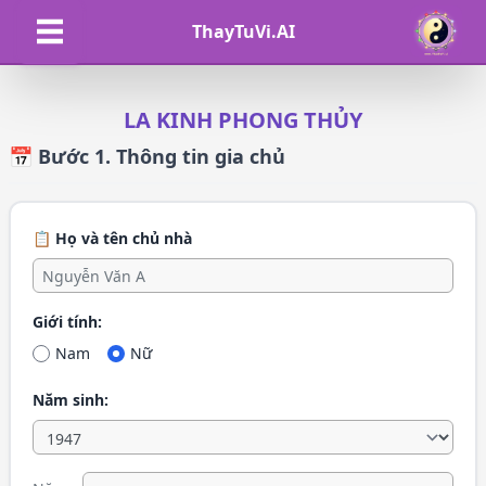
ThayTuVi.AI
LA KINH PHONG THỦY
📅 Bước 1. Thông tin gia chủ
📋 Họ và tên chủ nhà
Giới tính:
Nam
Nữ
Năm sinh: